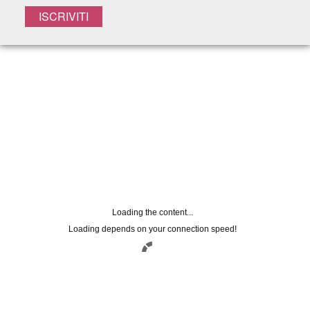
Registrati alla
NEWSLETTER
Lasciaci la tua mail per rimanere
aggiornato su tutte le nostre novità
Nome
Loading the content...
Email
Loading depends on your connection speed!
Utilizzando questo modulo accetti la