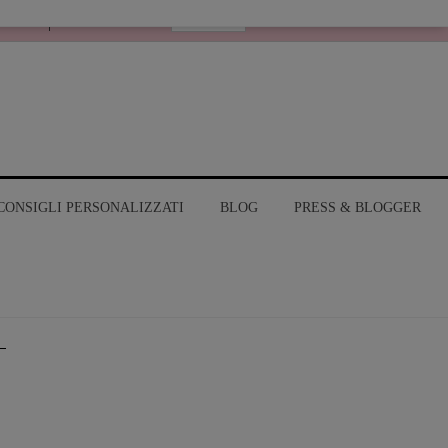
Italiano
RANGE
MY ACCOUNT
CONSIGLI PERSONALIZZATI
BLOG
PRESS & BLOGGER