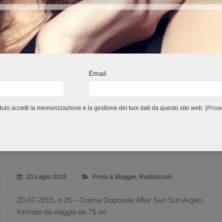
20-07-2015, n.29 – Latte Solare Idratante Protection SPF 15,
formato da viaggio
Email
lo accetti la memorizzazione e la gestione dei tuoi dati da questo sito web. (
Priva
TU STYLE
20 Luglio 2015
Press & Blogger
,
Redazionali
20-07-2015, n.29 – Crema Doposole After Sun Sun Argan,
formato da viaggio da 75 ml