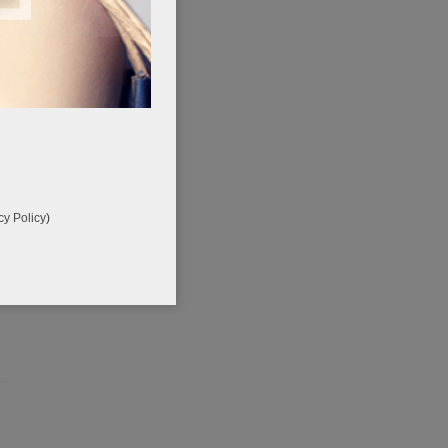
cy Policy
)