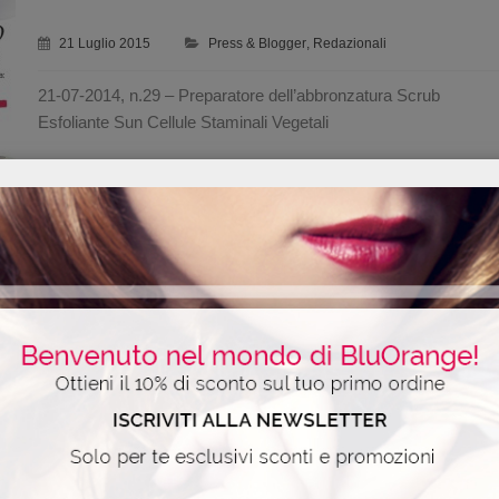
21 Luglio 2015
Press & Blogger
,
Redazionali
21-07-2014, n.29 – Preparatore dell’abbronzatura Scrub
Esfoliante Sun Cellule Staminali Vegetali
TU STYLE
20 Luglio 2015
Press & Blogger
,
Redazionali