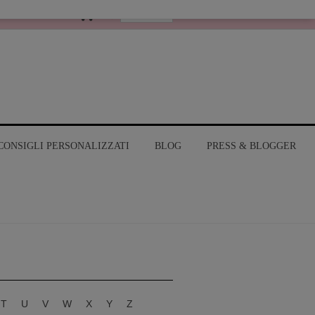
Italiano
MY ACCOUNT
CONSIGLI PERSONALIZZATI
BLOG
PRESS & BLOGGER
T
U
V
W
X
Y
Z