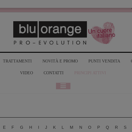
MY BLUORANGE
TRATTAMENTI
NOVITÀ E PROMO
PUNTI VENDITA
VIDEO
CONTATTI
PRINCIPI ATTIVI
E
F
G
H
I
J
K
L
M
N
O
P
Q
R
S