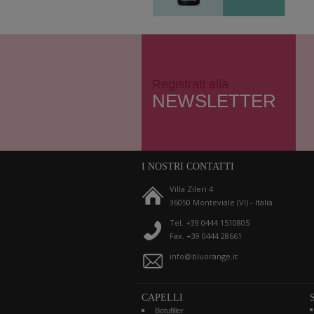
Registrati alla
NEWSLETTER
I NOSTRI CONTATTI
Villa Zileri 4
36050 Monteviale (VI) - Italia
Tel. +39 0444 1510805
Fax. +39 0444 28661
info@bluorange.it
CAPELLI
Botufiller