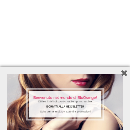
POTERE ALLE BIONDE!
Shampoo 250 ml - Balsamo 200 ml- Cristalli
Liquidi 50 ml - Spray Senza Risciacquo 125
ml - Pochette
40,30
€
34,50
€
Add to Wishlist