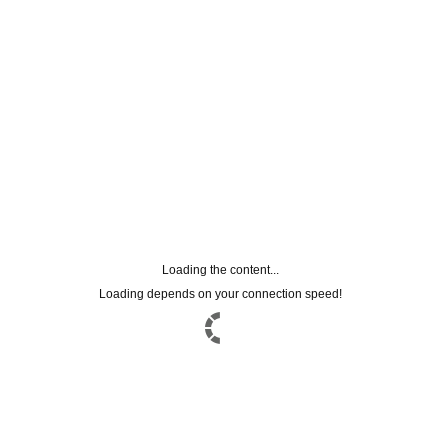
Argan Olio
Botufiller
Caviar essence
Curly Fix
Detox Protect
Ends Remedy
Humidity Control
Illumina
Keratin Repair
Liss Sublime
Purify
Ravviva colore
Loading the content...
Volume Amply
Loading depends on your connection speed!
STEM CELLS
SOLARI
TRATTAMENTI