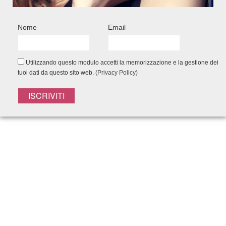
EFFETTO PUSH UP!
Nome
Email
SUPERPOTERI, SUPERVOLUME!
Utilizzando questo modulo accetti la memorizzazione e la gestione dei
tuoi dati da questo sito web. (
Privacy Policy
)
Shampoo 200ml - Maschera 200ml - Spray
150ml- Spray 125 ml- Pochette
50,00
€
42,50
€
Add to Wishlist