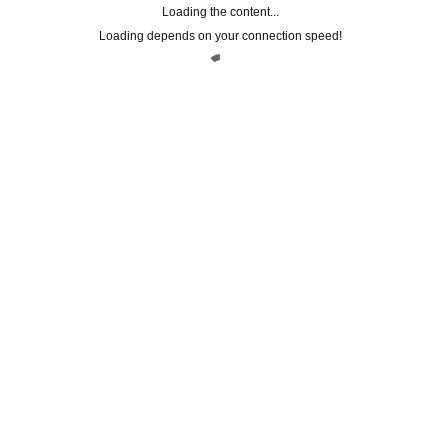
Loading the content...
Keratin Repair
Loading depends on your connection speed!
Liss Sublime
Purify
Ravviva colore
Volume Amply
STEM CELLS
SOLARI
TRATTAMENTI
FACEBOOK CONNECT