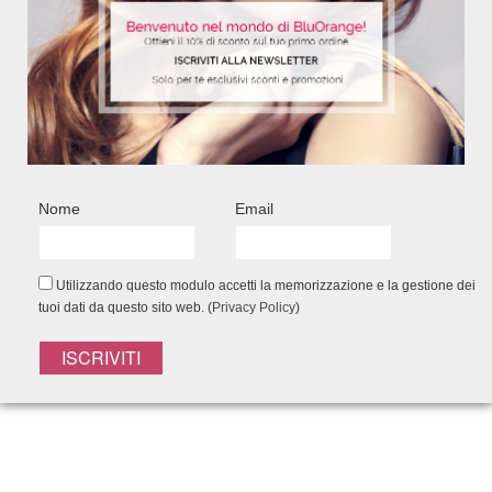
40,30
€
34,50
€
Add to Wishlist
Nome
Email
Utilizzando questo modulo accetti la memorizzazione e la gestione dei
tuoi dati da questo sito web. (
Privacy Policy
)
EFFETTO PUSH UP!
SUPERPOTERI, SUPERVOLUME!
Shampoo 200ml - Maschera 200ml - Spray