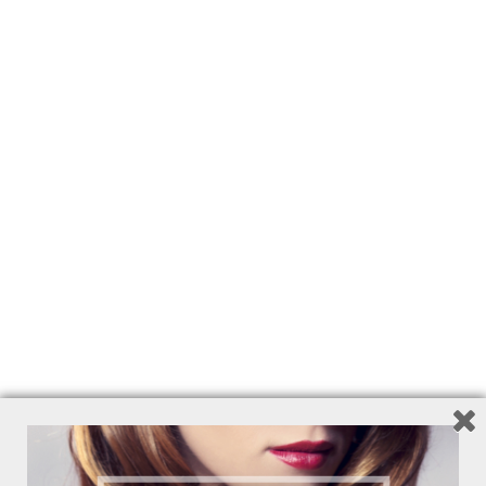
Add to Wishlist
BLONDE POWER
POTERE ALLE BIONDE!
Shampoo 250 ml - Balsamo 200 ml- Cristalli
Liquidi 50 ml - Spray Senza Risciacquo 125
ml - Pochette