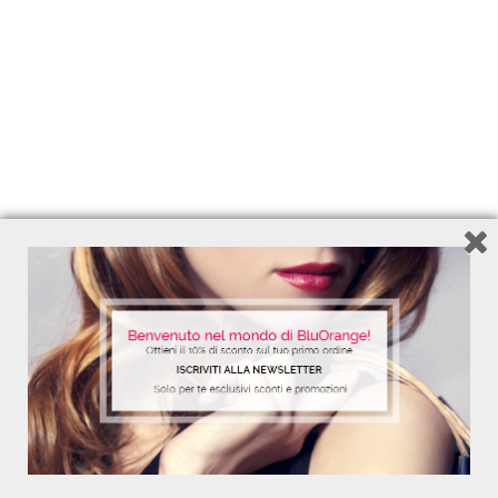
Pelli scure
Pelli sensibili
CATEGORIE
ANTI-POLLUTION
NON CATEGORIZZATO
CORPO
Summer Feelings
CAPELLI
STEM CELLS
SOLARI
TRATTAMENTI
FACEBOOK CONNECT