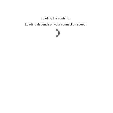
Loading the content...
Loading depends on your connection speed!
Registrati alla
NEWSLETTER
Lasciaci la tua mail per rimanere