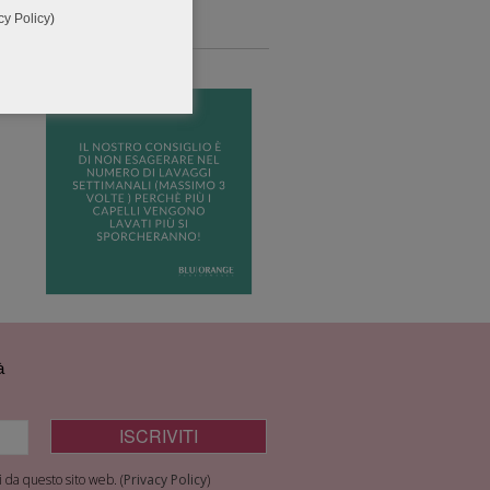
cy Policy
)
à
 da questo sito web. (
Privacy Policy
)