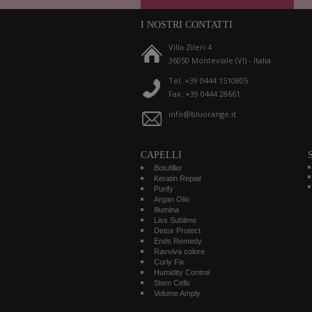
I NOSTRI CONTATTI
Villa Zileri 4
36050 Monteviale (VI) - Italia
Tel. +39 0444 1510805
Fax. +39 0444 28661
info@bluorange.it
CAPELLI
Botufiller
Keratin Repair
Purify
Argan Olio
Illumina
Liss Sublime
Detox Protect
Ends Remedy
Ravviva colore
Curly Fix
Humidity Control
Stem Cells
Volume Amply