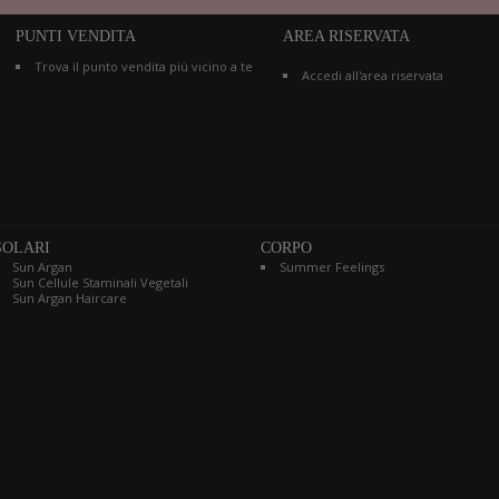
PUNTI VENDITA
AREA RISERVATA
Trova il punto vendita più vicino a te
Accedi all'area riservata
SOLARI
CORPO
Sun Argan
Summer Feelings
Sun Cellule Staminali Vegetali
Sun Argan Haircare