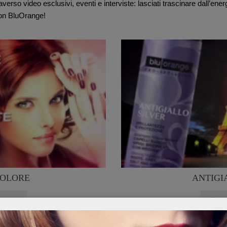
verso video esclusivi, eventi e interviste: lasciati trascinare dall’energ
on BluOrange!
COLORE
ANTIGI
l Video
Gu