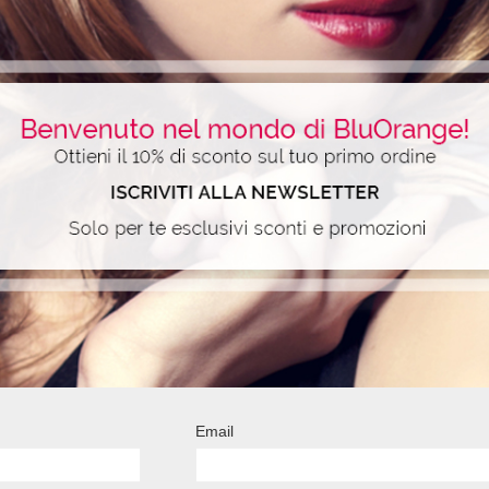
FLEX
l Video
Email