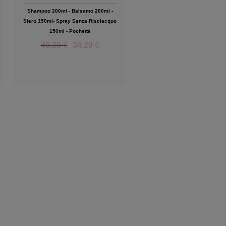
Shampoo 200ml - Balsamo 200ml -
Siero 150ml- Spray Senza Risciacquo
150ml - Pochette
40,20
€
34,20
€
Add to Wishlist