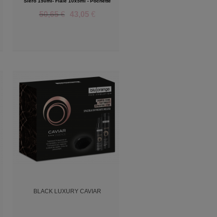
Siero 150ml- Fiale 10x5ml - Pochette
50,65
€
43,05
€
Add to Wishlist
BLACK LUXURY CAVIAR