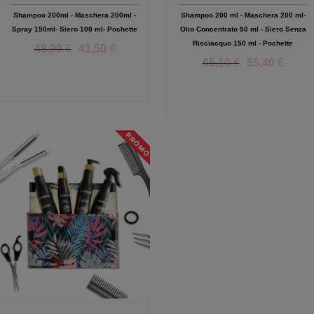
Shampoo 200ml - Maschera 200ml -
Shampoo 200 ml - Maschera 200 ml-
Spray 150ml- Siero 100 ml- Pochette
Olio Concentrato 50 ml - Siero Senza
Risciacquo 150 ml - Pochette
48,90
€
41,50
€
65,10
€
55,40
€
Add to Wishlist
Add to Wishlist