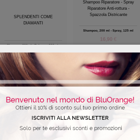
Shampoo Riparatore - Spray
Riparatore Anti-rottura -
Spazzola Districante
SPLENDENTI COME
DIAMANTI
Shampoo, 200 ml - Spray, 125 ml
16,90
€
Shampoo 200ml - Balsamo 200ml -
Siero 125ml- Oil Non Oil 100ml -
Pochette
45,90
€
39,05
€
Add to Wishlist
Add to Wishlist