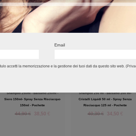
Email
ADDIO DOPPIE PUNTE
BLONDE POWER
STOP AI CAPELLI SPEZZATI!
POTERE ALLE BIONDE!
lo accetti la memorizzazione e la gestione dei tuoi dati da questo sito web. (
Priva
Shampoo 250ml - Balsamo 250ml -
Shampoo 250 ml - Balsamo 200 ml-
Siero 150ml- Spray Senza Risciacquo
Cristalli Liquidi 50 ml - Spray Senza
150ml - Pochette
Risciacquo 125 ml - Pochette
44,90
€
38,50
€
40,30
€
34,50
€