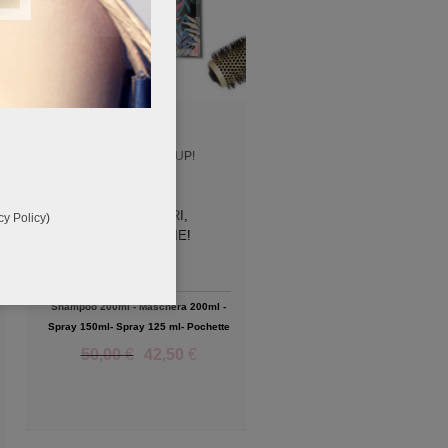
EFFETTO PUSH UP!
SUPERPOTERI,
cy Policy
)
SUPERVOLUME!
Shampoo 200ml - Maschera 200ml -
Spray 150ml- Spray 125 ml- Pochette
50,00
€
42,50
€
Add to Wishlist