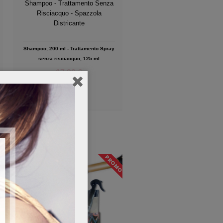
Shampoo - Trattamento Senza
Risciacquo - Spazzola
Districante
Shampoo, 200 ml - Trattamento Spray
senza risciacquo, 125 ml
17,90
€
Add to Wishlist