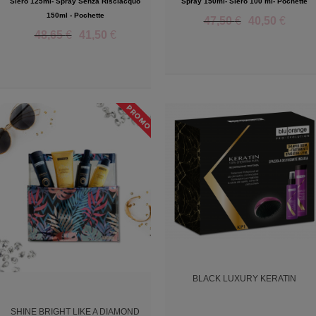
Siero 125ml- Spray Senza Risciacquo
Spray 150ml- Siero 100 ml- Pochette
150ml - Pochette
47,50
€
40,50
€
48,65
€
41,50
€
Add to Wishlist
Add to Wishlist
BLACK LUXURY KERATIN
SHINE BRIGHT LIKE A DIAMOND