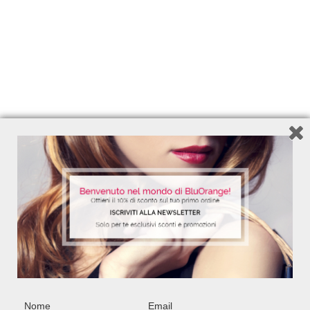
CATEGORIE
ANTI-POLLUTION
NON CATEGORIZZATO
CORPO
Summer Feelings
CAPELLI
STEM CELLS
SOLARI
TRATTAMENTI
FACEBOOK CONNECT
Nome
Email