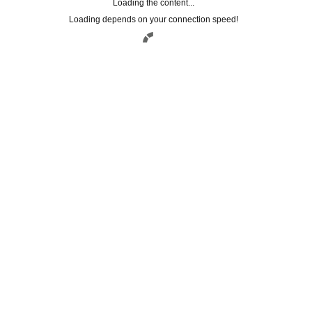
Loading the content...
Loading depends on your connection speed!
Registrati alla
NEWSLETTER