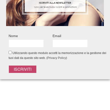
200 ml – Ref. 7200
200 m
10,90
€
Add to Wishlist
Nome
Email
Utilizzando questo modulo accetti la memorizzazione e la gestione dei
FACEBOOK CONNECT
tuoi dati da questo sito web. (
Privacy Policy
)