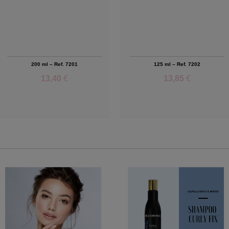
200 ml – Ref. 7201
125 ml – Ref. 7202
13,40
€
13,85
€
Add to Wishlist
Add to Wishlist