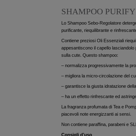
SHAMPOO PURIFY
Lo Shampoo Sebo-Regolatore deterge d
purificante, riequilibrante e rinfrescant
Contiene preziosi Oli Essenziali rieq
appesantiscono il capello lasciandolo pu
sulla cute. Questo shampoo:
– normalizza progressivamente la pro
– migliora la micro-circolazione del cu
– garantisce la giusta idratazione dell
– ha un effetto rinfrescante ed astringe
La fragranza profumata di Tea e Pom
piacevoli note energizzanti ai sensi.
Non contiene paraffina, parabeni e S
Consigli d’uso