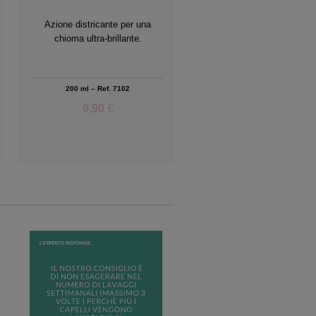
Azione districante per una
Con Semi di Lino nutrienti e
chioma ultra-brillante.
doppie punte.
200 ml – Ref. 7102
50 ml – Ref. 7103
9,90
€
11,25
€
Add to Wishlist
Add to Wish