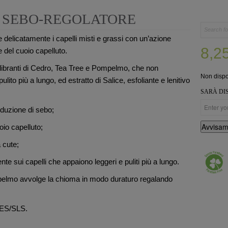
 SEBO-REGOLATORE
elicatamente i capelli misti e grassi con un’azione
8,2
e del cuoio capelluto.
uilibranti di Cedro, Tea Tree e Pompelmo, che non
Non dispo
lito più a lungo, ed estratto di Salice, esfoliante e lenitivo
SARÀ DIS
duzione di sebo;
Avvisam
oio capelluto;
a cute;
nte sui capelli che appaiono leggeri e puliti più a lungo.
pelmo avvolge la chioma in modo duraturo regalando
LES/SLS.