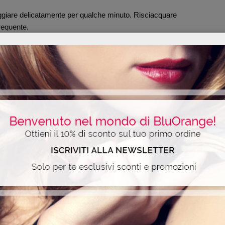
ggiare delicatamente per qualche minuto. Risciacquare
requente.
ALI
TIPS
e i capelli misti e grassi.