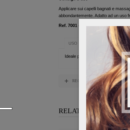
Applicare sui capelli bagnati e massa
abbondantemente. Adatto ad un uso f
Ref. 7001 – 200 ml
USO
SOSTANZE FUNZION
Ideale per purificare quotidianament
RECENSIONI
RELATED PRODUCTS