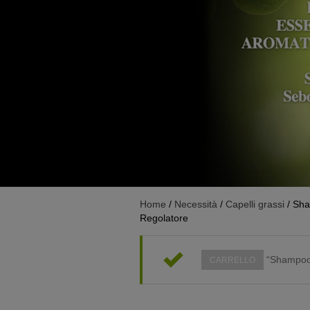
Home
/
Necessità
/
Capelli grassi
/ Sha
Regolatore
“Shampoo n
CARRELLO