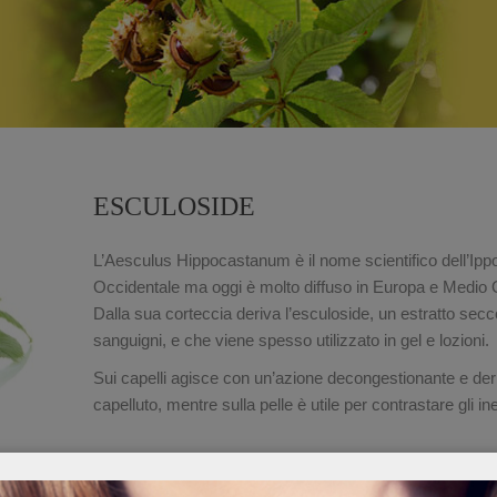
ESCULOSIDE
L’Aesculus Hippocastanum è il nome scientifico dell’Ippoc
Occidentale ma oggi è molto diffuso in Europa e Medio 
Dalla sua corteccia deriva l’esculoside, un estratto secco
sanguigni, e che viene spesso utilizzato in gel e lozioni.
Sui capelli agisce con un’azione decongestionante e der
capelluto, mentre sulla pelle è utile per contrastare gli ine
PUOI TROVARE IN: