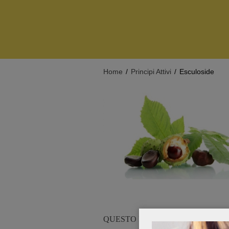
Home
/
Principi Attivi
/
Esculoside
QUESTO PRINCIPIO ATTIVO LO 