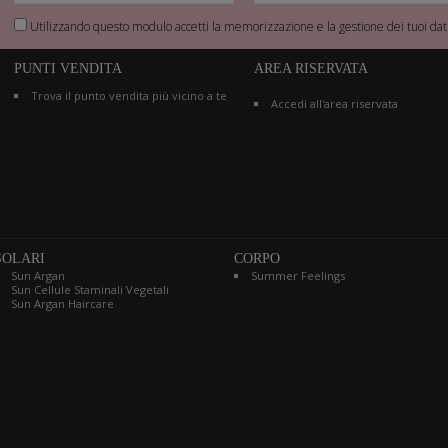
Utilizzando questo modulo accetti la memorizzazione e la gestione dei tuoi dati
PUNTI VENDITA
AREA RISERVATA
Trova il punto vendita più vicino a te
Accedi all'area riservata
SOLARI
CORPO
Sun Argan
Summer Feelings
Sun Cellule Staminali Vegetali
Sun Argan Haircare