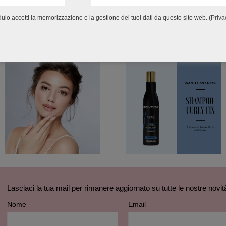
lo accetti la memorizzazione e la gestione dei tuoi dati da questo sito web. (
Priva
Lasciaci la tua mail per rimanere aggiornato su tutte le nostre novit
Nome
Email