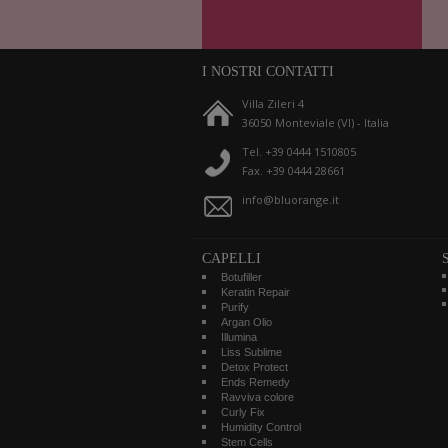
I NOSTRI CONTATTI
Villa Zileri 4
36050 Monteviale (VI) - Italia
Tel. +39 0444 1510805
Fax. +39 0444 28661
info@bluorange.it
CAPELLI
Botufiller
Keratin Repair
Purify
Argan Olio
Illumina
Liss Sublime
Detox Protect
Ends Remedy
Ravviva colore
Curly Fix
Humidity Control
Stem Cells