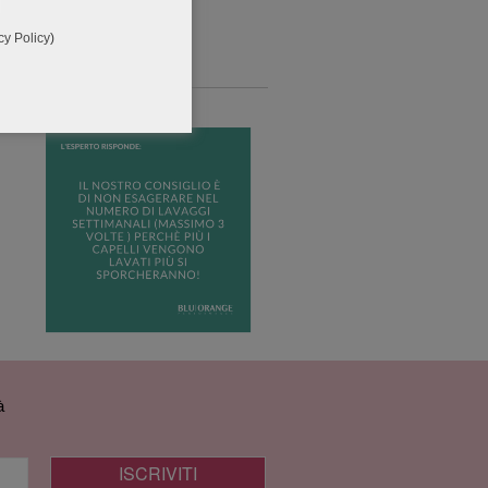
cy Policy
)
à