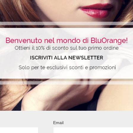
 ENDS
DY
Email