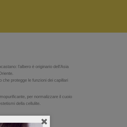
astano: l’albero è originario dell’Asia
Oriente.
 che protegge le funzioni dei capillari
mopurificante, per normalizzare il cuoio
stetismi della cellulite.