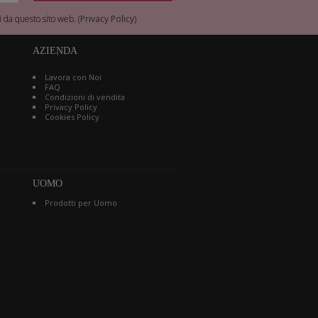
 da questo sito web. (
Privacy Policy
)
AZIENDA
Lavora con Noi
FAQ
Condizioni di vendita
Privacy Policy
Cookies Policy
UOMO
Prodotti per Uomo