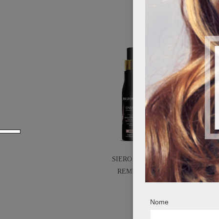
SIERO ENDS
BALSAMO
REMEDY
REME
Nome