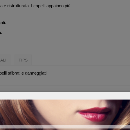
ata e ristrutturata. I capelli appaiono più
nti.
o.
ALI
TIPS
pelli sfibrati e danneggiati.