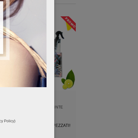
ADDIO DOPPIE PUNTE
1,2,3…CAPELLI MORBIDI 
ME
cy Policy
)
STOP AI CAPELLI SPEZZATI!
LA FORMULA MAGICA PE
TUOI CAPELLI SECCH