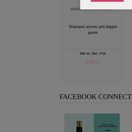
SHAMPOO ENDS REMEDY
Shampoo azione anti-doppie
punte
250 ml - Ref. 7710
8,65
€
Add to Wishlist
FACEBOOK CONNECT