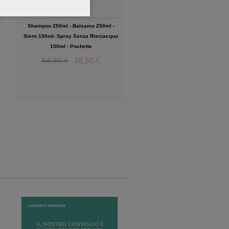
Shampoo 250ml - Balsamo 250ml -
Shampoo 200 ml - Maschera 200
Siero 150ml- Spray Senza Risciacquo
Olio Concentrato 50 ml - Siero 
150ml - Pochette
Risciacquo 150 ml - Pochett
44,90
€
38,50
€
65,10
€
55,40
€
Add to Wishlist
Add to Wish