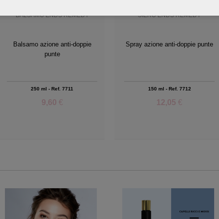
BALSAMO ENDS REMEDY
SIERO ENDS REMEDY
Balsamo azione anti-doppie
Spray azione anti-doppie punte
punte
250 ml - Ref. 7711
150 ml - Ref. 7712
9,60
€
12,05
€
Add to Wishlist
Add to Wishlist