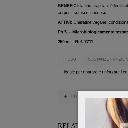
BENEFICI:
la fibra capillare è fortific
corposi, setosi e luminosi.
ATTIVI:
Cheratine vegane, condiziona
Ph 5 – Microbiologicamente testat
250 ml – Ref. 7711
USO
SOSTANZE FUNZION
Ideale per riparare e rinforzare i ca
RECENSIONI
RELATED PRODUCTS