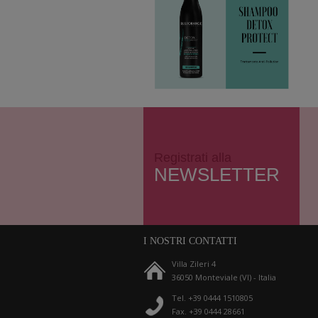
Registrati alla
NEWSLETTER
I NOSTRI CONTATTI
Villa Zileri 4
36050 Monteviale (VI) - Italia
Tel. +39 0444 1510805
Fax. +39 0444 28661