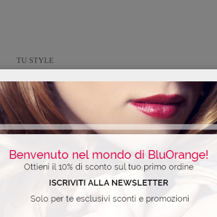
TU STYLE
6 Luglio 2016
Redazionali
27-06-2016, n.26 – Bagno Doccia Rinfrescante CORAL
MARINE, a base di Aloe Vera, nella gradevole fragranza marina
e fiorita con Estratto di Salicornia e Fresia.