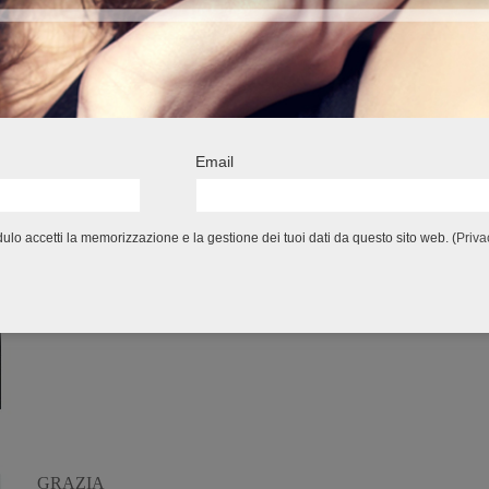
GRAZIA
6 Luglio 2016
Redazionali
Email
21-06-2016, n.26 – Acqua Profumata Armonizzante TROPICAL
PARADISE, ideale per l’estate, con note verdi briose ed Estratt
di Rosa e di Lime.
lo accetti la memorizzazione e la gestione dei tuoi dati da questo sito web. (
Priva
GRAZIA