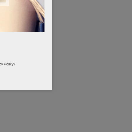
o
cy Policy
)