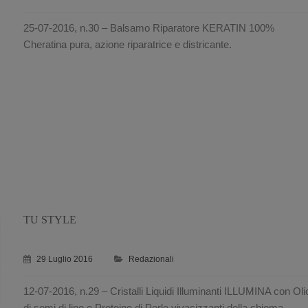
25-07-2016, n.30 – Balsamo Riparatore KERATIN 100%
Cheratina pura, azione riparatrice e districante.
TU STYLE
29 Luglio 2016
Redazionali
12-07-2016, n.29 – Cristalli Liquidi Illuminanti ILLUMINA con Oli
di semi di lino e Proteine di Perle vivacizzanti della chioma.