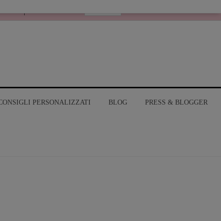
Italiano
RANGE
MY ACCOUNT
CONSIGLI PERSONALIZZATI
BLOG
PRESS & BLOGGER