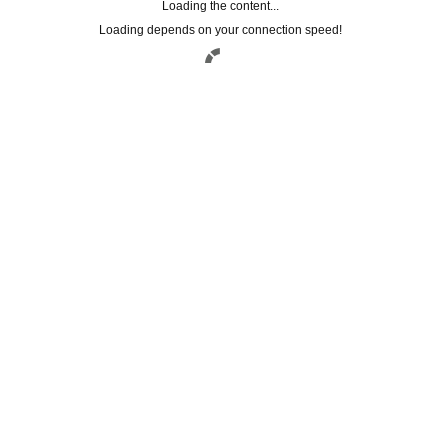
Loading the content...
Loading depends on your connection speed!
Registrati alla
NEWSLETTER
Lasciaci la tua mail per rimanere
aggiornato su tutte le nostre novità
Nome