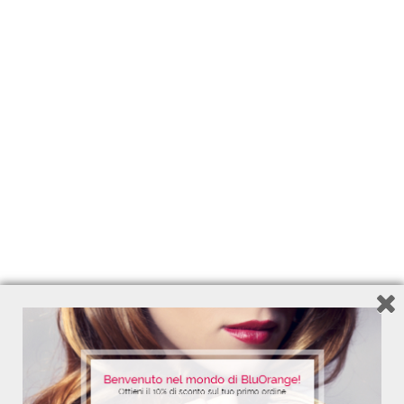
TU STYLE
18 Agosto 2014
Press & Blogger
,
Redazionali
18-08-2014, n.33 – Spray riparatore anti-
rottura Keratin 100% Cheratina Pura