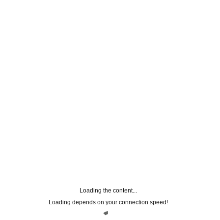
TU STYLE
4 Agosto 2014
Press & Blogger
,
Redazionali
Loading the content...
Loading depends on your connection speed!
04-08-2014, n.31 – Crema solare pelli
sensibili SPF 30 Sun Argan Sensitive