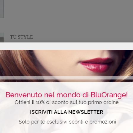
TU STYLE
16 Marzo 2015
Press & Blogger
,
Redazionali
16-03-2015, n.11 – Latte Spray Ravvivante Rivelatore di
Lucentezza Ravviva Colore