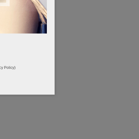
cy Policy
)