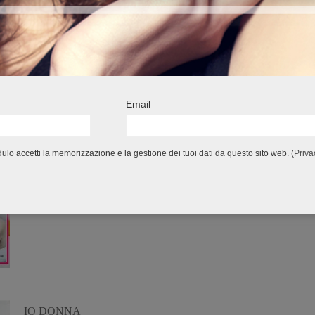
IO DONNA
14 Febbraio 2015
Press & Blogger
,
Redazionali
Email
14-02-2015, n.8 – Balsamo Ravvivante Ravviva Colore
lo accetti la memorizzazione e la gestione dei tuoi dati da questo sito web. (
Priva
IO DONNA