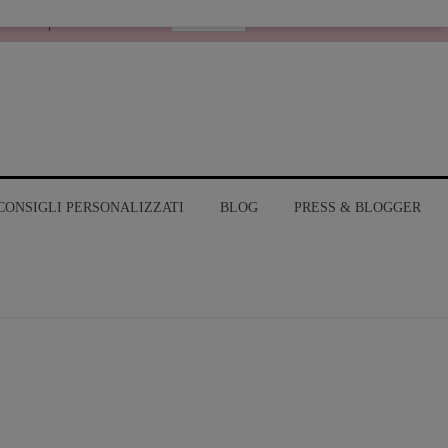
Italiano
RANGE
MY ACCOUNT
CONSIGLI PERSONALIZZATI
BLOG
PRESS & BLOGGER