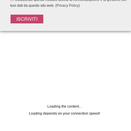
tuoi dati da questo sito web. (
Privacy Policy
)
Registrati alla
NEWSLETTER
Lasciaci la tua mail per rimanere
aggiornato su tutte le nostre novità
Nome
Loading the content...
Loading depends on your connection speed!
Email