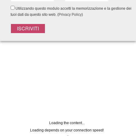
Utilizzando questo modulo accetti la memorizzazione e la gestione dei
tuoi dati da questo sito web. (
Privacy Policy
)
Registrati alla
NEWSLETTER
Lasciaci la tua mail per rimanere
aggiornato su tutte le nostre novità
Nome
Loading the content...
Loading depends on your connection speed!