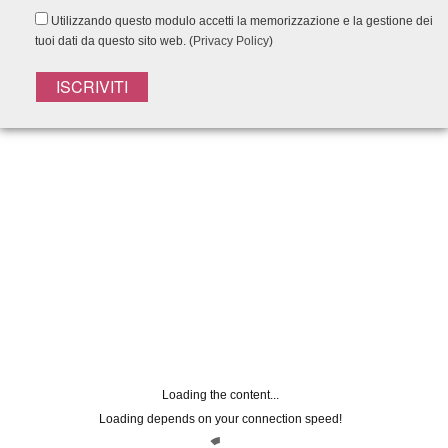
Utilizzando questo modulo accetti la memorizzazione e la gestione dei
tuoi dati da questo sito web. (
Privacy Policy
)
Registrati alla
NEWSLETTER
Lasciaci la tua mail per rimanere
aggiornato su tutte le nostre novità
Nome
Loading the content...
Loading depends on your connection speed!
Email