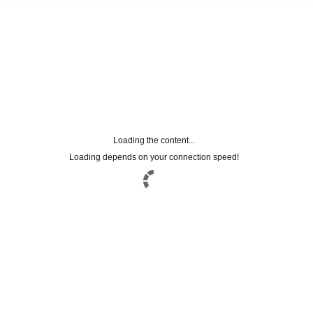
Lasciaci la tua mail per rimanere
aggiornato su tutte le nostre novità
Nome
Email
Loading the content...
Loading depends on your connection speed!
Utilizzando questo modulo accetti la
memorizzazione e la gestione dei tuoi dati da
questo sito web. (
Privacy Policy
)
I NOSTRI CONTATTI
Villa Zileri 4
36050 Monteviale (VI) - Italia