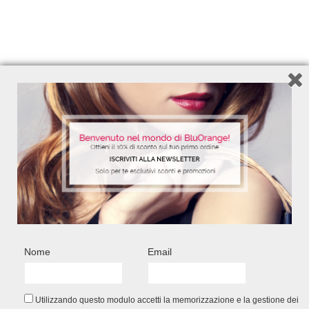
e Rosa
100 ml – Ref. 6170
250 m
12,50
€
Add to Wishlist
FACEBOOK CONNECT
Nome
Email
Utilizzando questo modulo accetti la memorizzazione e la gestione dei