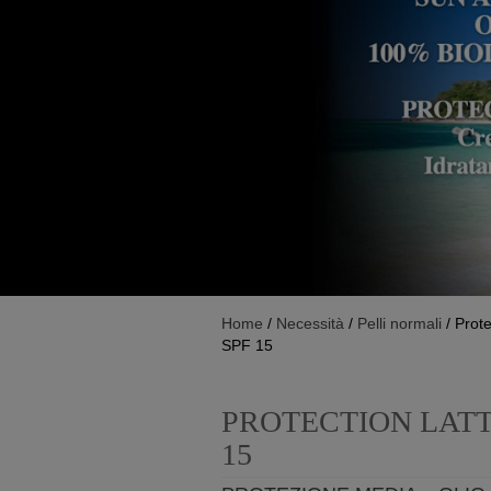
Home
/
Necessità
/
Pelli normali
/ Prote
SPF 15
PROTECTION LATT
15