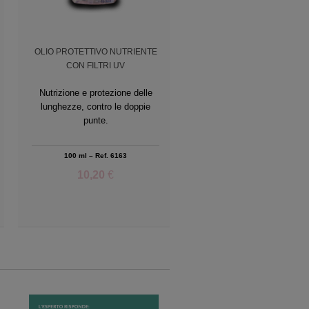
FONDOTINTA COMPATTO 
OLIO PROTETTIVO NUTRIENTE
30 SAND – PELLI CHIAR
CON FILTRI UV
11 ml - Ref. 6354
Nutrizione e protezione delle
lunghezze, contro le doppie
punte.
100 ml – Ref. 6163
12,40
€
10,20
€
Add to Wish
Add to Wishlist