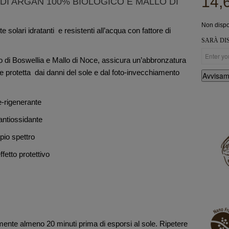
14,
 DI ARGAN 100% BIOLOGICO E MALLO DI
Non dispo
e solari idratanti
e resistenti all’acqua con fattore di
SARÀ DIS
co di Boswellia e Mallo di Noce, assicura un’abbronzatura
e protetta
dai danni del sole e dal foto-invecchiamento
Avvisam
e-rigenerante
-antiossidante
pio spettro
ffetto protettivo
nte almeno 20 minuti prima di esporsi al sole. Ripetere