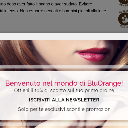
tto dopo aver fatto il bagno o aver sudato. Evitare
 più intenso. Non esporre neonati e bambini piccoli alla luce
sponibile anche nel nuovo comodo formato da viaggio da 75
 per gli spostamenti in aereo.
ALI
TIPS
te le ore di esposizione al sole.