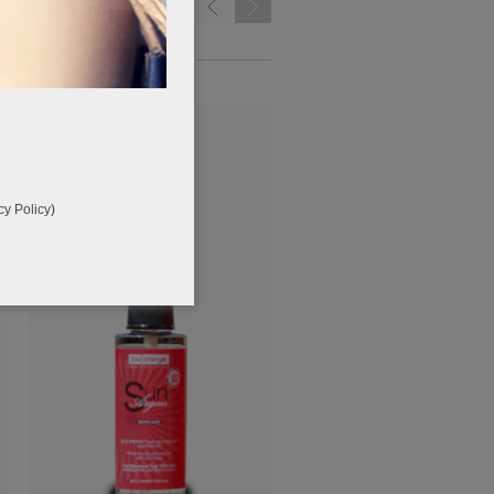
cy Policy
)