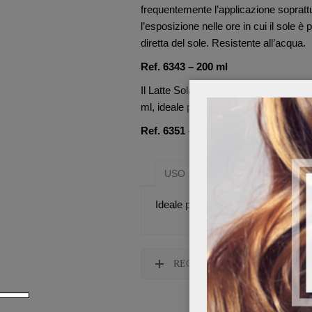
frequentemente l’applicazione soprattu
l’esposizione nelle ore in cui il sole è
diretta del sole. Resistente all’acqua.
Ref. 6343 – 200 ml
Il Latte Solare Idratante SPF 15 è di
ml, ideale per vacanze brevi ma anche
Ref. 6351 – 75 ml
USO
SOSTANZE FUNZION
Ideale per proteggere la pelle duran
RECENSIONI