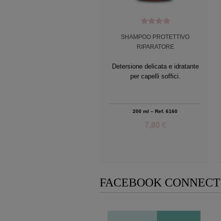
SHAMPOO PROTETTIVO
4.00
RIPARATORE
Detersione delicata e idratante
per capelli soffici.
200 ml – Ref. 6160
7,80
€
Add to Wishlist
FACEBOOK CONNECT