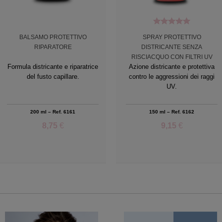
BALSAMO PROTETTIVO
SPRAY PROTETTIVO
5.00
RIPARATORE
DISTRICANTE SENZA
RISCIACQUO CON FILTRI UV
Formula districante e riparatrice
Azione districante e protettiva
del fusto capillare.
contro le aggressioni dei raggi
UV.
200 ml – Ref. 6161
150 ml – Ref. 6162
8,75
€
9,15
€
Add to Wishlist
Add to Wishlist