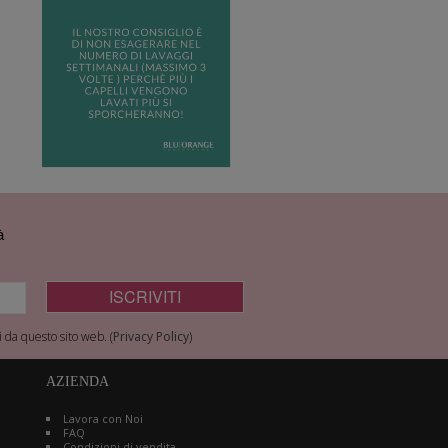
à
 da questo sito web. (
Privacy Policy
)
AZIENDA
Lavora con Noi
FAQ
Condizioni di vendita