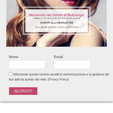
SHAMPOO PROTETTIVO
BALSAM
4.00
RIPARATORE
RI
Detersione delicata e idratante
Formula distr
per capelli soffici.
del fu
Nome
Email
200 ml – Ref. 6160
200 m
7,80
€
Utilizzando questo modulo accetti la memorizzazione e la gestione dei
Add to Wishlist
tuoi dati da questo sito web. (
Privacy Policy
)
FACEBOOK CONNECT