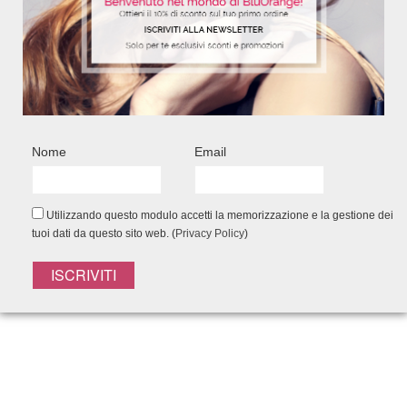
POST RECENTI
Nome
Email
Cambio di Stagione e Strategie di
Ritorno per i Capelli
11 Ottobre 2017
Utilizzando questo modulo accetti la memorizzazione e la gestione dei
tuoi dati da questo sito web. (
Privacy Policy
)
Capelli in estate: i consigli e i
prodotti per evitare capelli secchi e
rovinati
14 Luglio 2017
Il regalo perfetto per la Festa della
Mamma: scopriamolo insieme
5 Maggio 2017
Prodotti per capelli bianchi ingialliti,