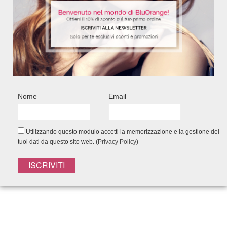
Shampoo 200ml - Maschera 200ml -
Shampoo 200m
Siero 125ml- Spray Senza Risciacquo
Spray 150ml- 
150ml - Pochette
47,5
48,65
€
41,50
€
Add to Wishlist
Nome
Email
Utilizzando questo modulo accetti la memorizzazione e la gestione dei
tuoi dati da questo sito web. (
Privacy Policy
)
FACEBOOK CONNECT