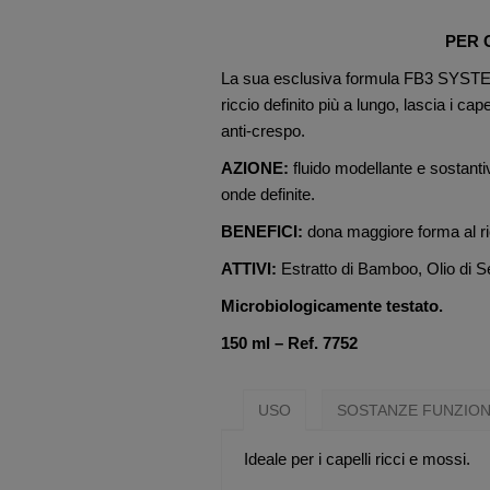
PER 
La sua esclusiva formula FB3 SYSTEM 
riccio definito più a lungo, lascia i ca
anti-crespo.
AZIONE:
fluido modellante e sostantiv
onde definite.
BENEFICI:
dona maggiore forma al ri
ATTIVI:
Estratto di Bamboo, Olio di 
Microbiologicamente testato.
150 ml – Ref. 7752
USO
SOSTANZE FUNZION
Ideale per i capelli ricci e mossi.