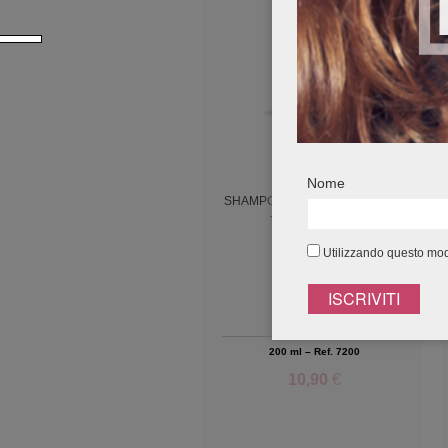
Nome
SHAMPOO DI BELLEZZA SENZA
TEMPO CAVIAR
Utilizzando questo modu
200 ml – Ref. 7200
10,90
€