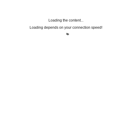
Come vestirsi a Natale: i look per le
festività
16 Dicembre 2016
Loading the content...
Loading depends on your connection speed!
FACEBOOK CONNECT