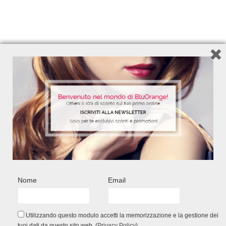
la tua crema solare ideale fra quelle
proposte dalla linea
SUN ARGAN
che
trovi adesso in promozione in
profumeria
!
Adesso ti senti pronta per la prova
costume? Ti riconosci in qualcuno dei
modelli di fisico che ti abbiamo proposto?
Facci conoscere la tua opinione nei
commenti!
FACEBOOK COMMENTS
comments
Nome
Email
LEAVE A COMMENT
Utilizzando questo modulo accetti la memorizzazione e la gestione dei
tuoi dati da questo sito web. (
Privacy Policy
)