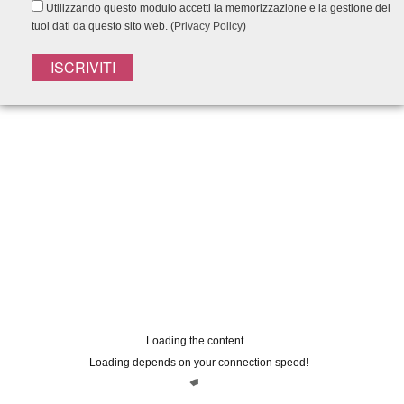
Utilizzando questo modulo accetti la memorizzazione e la gestione dei
tuoi dati da questo sito web. (
Privacy Policy
)
Registrati alla
NEWSLETTER
Lasciaci la tua mail per rimanere
aggiornato su tutte le nostre novità
Nome
Loading the content...
Loading depends on your connection speed!
Email