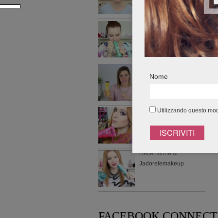
Recensione di
Jadorelemakeup
Recensione di Kia Scricc
Nome
Recensione di Erikioba
Utilizzando questo modu
Recensione di
Jadorelemakeup
FACEBOOK CONNECT