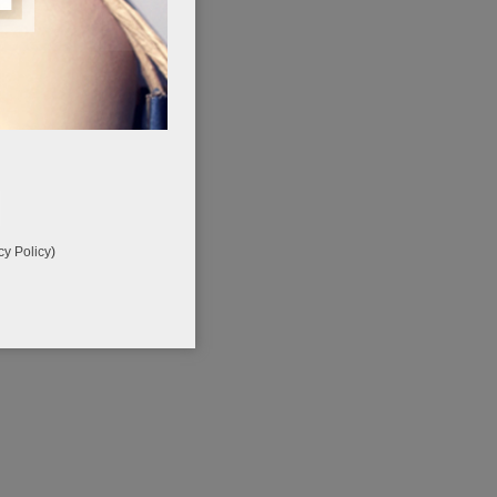
cy Policy
)