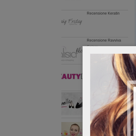
Recensione Keratin
Recensione Ravviva
Colore
Recensione Programma
Solare Sun
Recensione Linea Argan
Olio
Recensione di
Jadorelemakeup