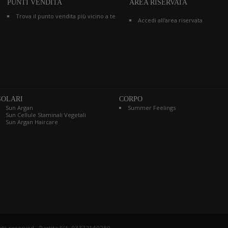
PUNTI VENDITA
AREA RISERVATA
Trova il punto vendita più vicino a te
Accedi all'area riservata
SOLARI
CORPO
Sun Argan
Summer Feelings
Sun Cellule Staminali Vegetali
Sun Argan Haircare
ights reserved - Partita IVA: 03372140289