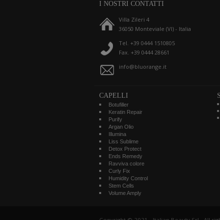
I NOSTRI CONTATTI
Villa Zileri 4
36050 Monteviale (VI) - Italia
Tel. +39 0444 1510805
Fax. +39 0444 28661
info@bluorange.it
CAPELLI
Botufiller
Keratin Repair
Purify
Argan Olio
Illumina
Liss Sublime
Detox Protect
Ends Remedy
Ravviva colore
Curly Fix
Humidity Control
Stem Cells
Volume Amply
Copyright © 2021 - Italian Beauty Srl - All r