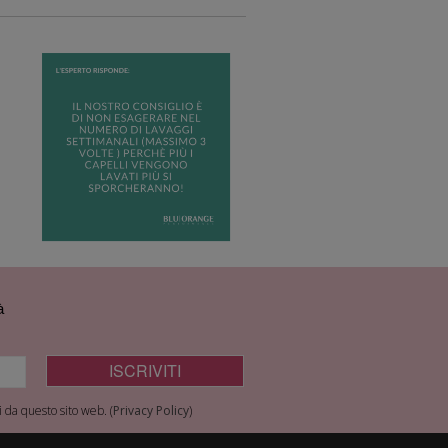
à
 da questo sito web. (
Privacy Policy
)