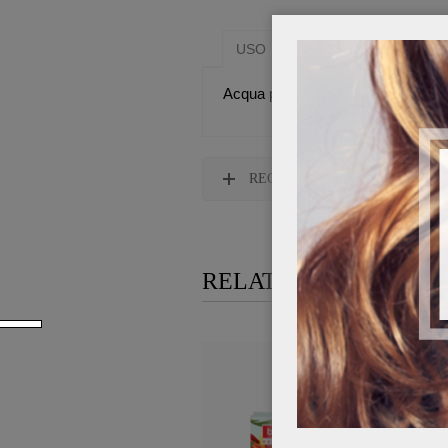
USO
SOSTANZE FUNZION
Acqua profumata particolarmente ind
RECENSIONI
RELATED PRODUCTS