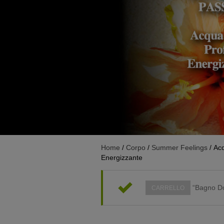
Home
/
Corpo
/
Summer Feelings
/ Ac
Energizzante
“Bagno Doc
CARRELLO