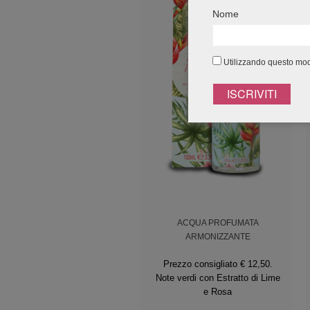
Nome
Utilizzando questo modu
ACQUA PROFUMATA
ARMONIZZANTE
Prezzo consigliato € 12,50.
Note verdi con Estratto di Lime
e Rosa