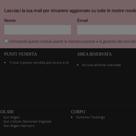
Lasciaci la tua mail per rimanere aggiornato su tutte le nostre novit
Nome
Email
Utilizzando questo modulo accetti la memorizzazione e la gestione dei tuoi dati
PUNTI VENDITA
AREA RISERVATA
Trova il punto vendita più vicino a te
Accedi all'area riservata
SOLARI
CORPO
Sun Argan
Summer Feelings
Sun Cellule Staminali Vegetali
Sun Argan Haircare