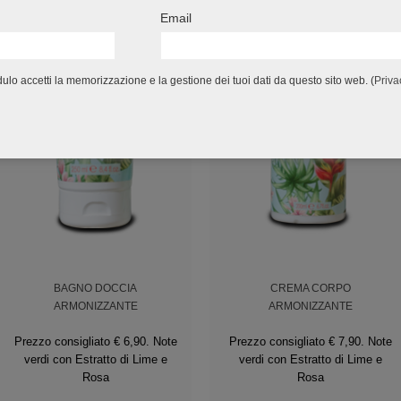
Email
lo accetti la memorizzazione e la gestione dei tuoi dati da questo sito web. (
Priva
BAGNO DOCCIA
CREMA CORPO
ARMONIZZANTE
ARMONIZZANTE
Prezzo consigliato € 6,90. Note
Prezzo consigliato € 7,90. Note
verdi con Estratto di Lime e
verdi con Estratto di Lime e
Rosa
Rosa