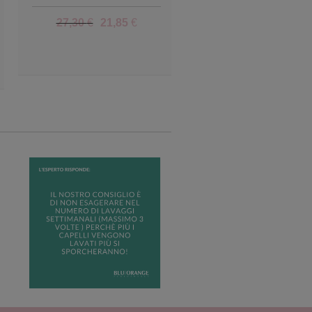
27,30
€
21,85
€
27,30
€
21,85
€
Add to Wishlist
Add to Wish