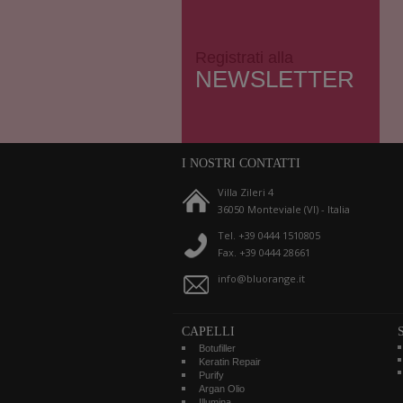
Registrati alla
NEWSLETTER
I NOSTRI CONTATTI
Villa Zileri 4
36050 Monteviale (VI) - Italia
Tel. +39 0444 1510805
Fax. +39 0444 28661
info@bluorange.it
CAPELLI
Botufiller
Keratin Repair
Purify
Argan Olio
Illumina