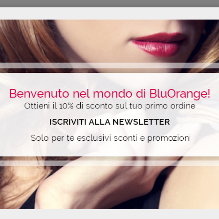
ALI
TIPS
icata per la stagione estiva grazie alla sua essenza ricca di note esoti