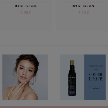
250 ml – Ref. 6171
200 ml – Ref. 6172
6,90
€
7,90
€
Add to Wishlist
Add to Wishlist