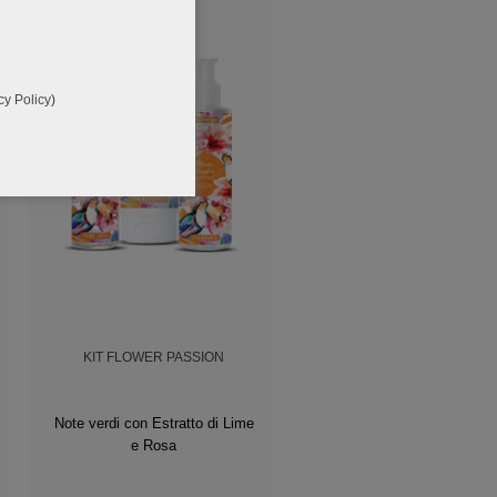
cy Policy
)
KIT FLOWER PASSION
KIT TROPICAL PARADIS
Note verdi con Estratto di Lime
e Rosa