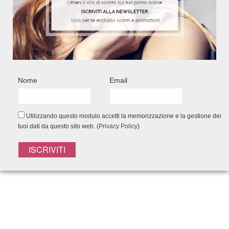
Add to Wishlist
Nome
Email
EFFETTO WOW!
Utilizzando questo modulo accetti la memorizzazione e la gestione dei
tuoi dati da questo sito web. (
Privacy Policy
)
Non posso resisterti!
Shampoo 200ml - Maschera 200ml - Siero
125ml- Spray Senza Risciacquo 150ml -
Pochette
48,65
€
41,50
€