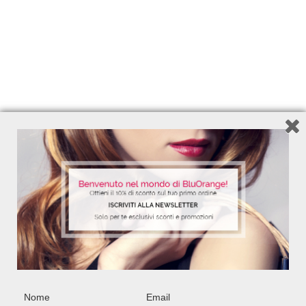
Shampoo 200ml - Balsamo 200ml - Siero
150ml- Spray Senza Risciacquo 150ml -
Pochette
40,20
€
34,20
€
Add to Wishlist
Capelli bianchi
Capelli che cadono
Capelli colorati
Capelli con forfora
Capelli crespi e ribelli
Capelli dei bambini
Capelli fini
Nome
Email