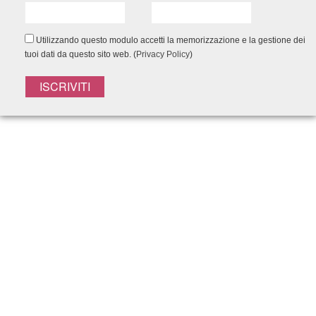
Capelli grassi
Capelli ricci
Capelli rovinati
Utilizzando questo modulo accetti la memorizzazione e la gestione dei
Capelli secchi e disidratati
tuoi dati da questo sito web. (
Privacy Policy
)
Capelli spenti e opachi
Pelli normali
Pelli scure
Pelli sensibili
CATEGORIE
ANTI-POLLUTION
NON CATEGORIZZATO
CORPO
CAPELLI
Argan Olio
Botufiller
Caviar essence
Curly Fix
Detox Protect
Ends Remedy