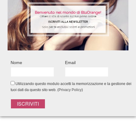
MASCHERA RIGENERANTE
Crema ricca ristrutturante, tonificante
e antiossidante.
Nome
Email
200 ml - Ref. 7612
13,40
€
Utilizzando questo modulo accetti la memorizzazione e la gestione dei
Add to Wishlist
tuoi dati da questo sito web. (
Privacy Policy
)