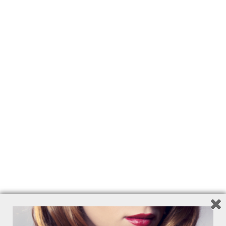
Per riattivare la luminosità e la
bellezza del capello. Senza
risciacquo.
150 ml - Ref. 7742
10,50
€
Add to Wishlist