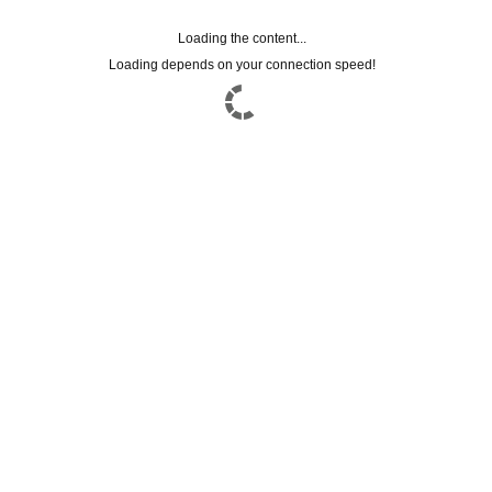
ANTI-POLLUTION
Loading the content...
NON CATEGORIZZATO
Loading depends on your connection speed!
CORPO
Summer Feelings
CAPELLI
STEM CELLS
SOLARI
TRATTAMENTI
FACEBOOK CONNECT