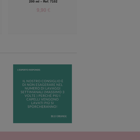
200 ml – Ref. 7102
50 ml – Ref. 7103
9,90
€
11,25
€
Add to Wishlist
Add to Wish