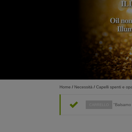
Home
/
Necessità
/
Capelli spenti e op
“Balsamo r
CARRELLO