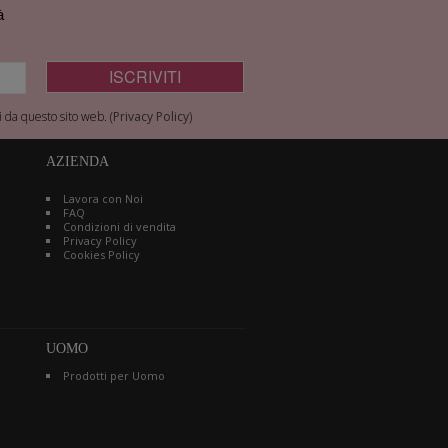
à
 da questo sito web. (
Privacy Policy
)
AZIENDA
Lavora con Noi
FAQ
Condizioni di vendita
Privacy Policy
Cookies Policy
UOMO
Prodotti per Uomo