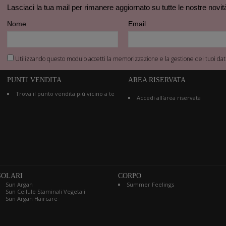
Lasciaci la tua mail per rimanere aggiornato su tutte le nostre novit
Nome
Email
Utilizzando questo modulo accetti la memorizzazione e la gestione dei tuoi dati
PUNTI VENDITA
AREA RISERVATA
Trova il punto vendita più vicino a te
Accedi all'area riservata
SOLARI
CORPO
Sun Argan
Summer Feelings
Sun Cellule Staminali Vegetali
Sun Argan Haircare