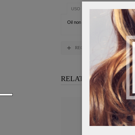
USO
SOSTANZE FUNZION
Oil non oil ideale per illuminare l
RECENSIONI
RELATED PRODUCTS