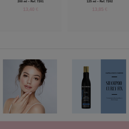
200 ml – Ref. 7201
125 ml – Ref. 7202
13,40
€
13,85
€
Add to Wishlist
Add to Wishlist