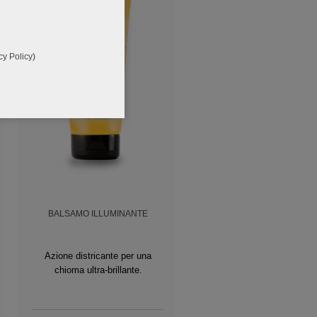
cy Policy
)
BALSAMO ILLUMINANTE
CRISTALLI LIQUIDI ILLUMIN
Azione districante per una
Con Semi di Lino nutrienti e
chioma ultra-brillante.
doppie punte.