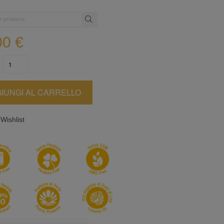
00
€
IUNGI AL CARRELLO
Wishlist