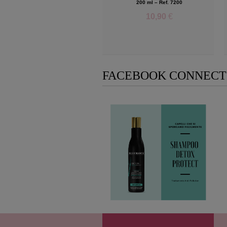
200 ml – Ref. 7200
10,90
€
Add to Wishlist
FACEBOOK CONNECT