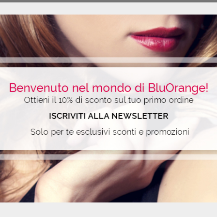
ALI
TIPS
e chiome opache e spente.