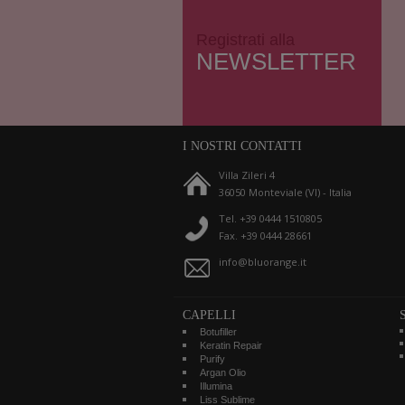
Registrati alla
NEWSLETTER
I NOSTRI CONTATTI
Villa Zileri 4
36050 Monteviale (VI) - Italia
Tel. +39 0444 1510805
Fax. +39 0444 28661
info@bluorange.it
CAPELLI
Botufiller
Keratin Repair
Purify
Argan Olio
Illumina
Liss Sublime