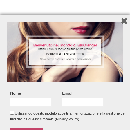
BYE BYE CAPELLI GRASSI
MAI PIÙ SHAMPOO TUTTI I GIORNI!
Shampoo 200ml - Balsamo 200ml - Siero
150ml- Spray Senza Risciacquo 150ml -
Pochette
40,20
€
34,20
€
Nome
Email
Add to Wishlist
Utilizzando questo modulo accetti la memorizzazione e la gestione dei
tuoi dati da questo sito web. (
Privacy Policy
)