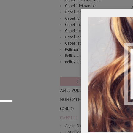
Capelli dei bambini
S
Capelli fini
Capelli grassi
Capelli ricci
Capelli rovinati
Capelli secchi e disidratati
Capelli spenti e opachi
Pelli normali
Pelli scure
Pelli sensibili
CATEGORIE
ANTI-POLLUTION
NON CATEGORIZZATO
CORPO
CAPELLI
Argan Olio
Botufiller