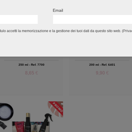
Email
SHAMPOO SILVER PERFECT
BALSAMO RAVVIVANTE
lo accetti la memorizzazione e la gestione dei tuoi dati da questo sito web. (
Priva
Per eliminare i riflessi gialli,
Emulsione che salva il colore
ammorbidire e nutrire i capelli.
con effetto antiossidante.
250 ml - Ref. 7700
200 ml - Ref. 6401
8,65
€
9,90
€
Add to Wishlist
Add to Wishlist