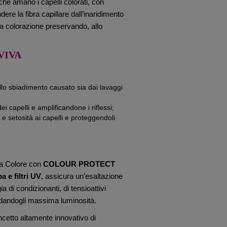
he amano i capelli colorati, con
ere la fibra capillare dall’inaridimento
lla colorazione preservando, allo
VIVA
lo sbiadimento causato sia dai lavaggi
i capelli e amplificandone i riflessi;
e setosità ai capelli e proteggendoli
va Colore con
COLOUR PROTECT
a e filtri UV
, assicura un’esaltazione
a di condizionanti, di tensioattivi
ore dandogli massima luminosità.
cetto altamente innovativo di