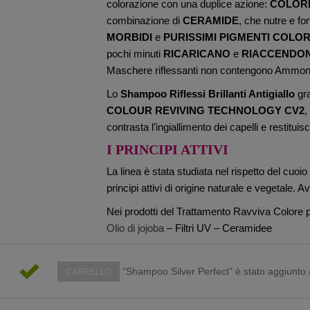
colorazione con una duplice azione:
COLORE
combinazione di
CERAMIDE
, che nutre e for
MORBIDI
e
PURISSIMI PIGMENTI COLO
pochi minuti
RICARICANO
e
RIACCENDO
Maschere riflessanti non contengono Ammon
Lo
Shampoo Riflessi Brillanti Antigiallo
gra
COLOUR REVIVING TECHNOLOGY CV2
,
contrasta l’ingiallimento dei capelli e restitui
I PRINCIPI ATTIVI
La linea è stata studiata nel rispetto del cuoio 
principi attivi di origine naturale e vegetale. Av
Nei prodotti del Trattamento Ravviva Colore p
Olio di jojoba
– Filtri UV – Ceramidee
“Shampoo Silver Perfect” è stato aggiunto a
CARRELLO