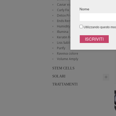
Caviar essence
Nome
Curly Fix
Detox Protect
Ends Remedy
Humidity Control
Utilizzando questo modu
Illumina
Keratin Repair
Liss Sublime
Purify
Ravviva colore
Volume Amply
STEM CELLS
SOLARI
TRATTAMENTI