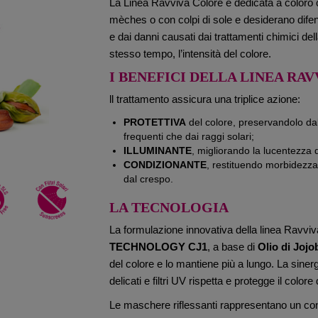
La Linea Ravviva Colore è dedicata a coloro c
mèches o con colpi di sole e desiderano difend
e dai danni causati dai trattamenti chimici de
stesso tempo, l’intensità del colore.
I BENEFICI DELLA LINEA RAV
ll trattamento assicura una triplice azione:
PROTETTIVA
del colore, preservandolo dal
frequenti che dai raggi solari;
ILLUMINANTE
, migliorando la lucentezza de
CONDIZIONANTE
, restituendo morbidezza 
dal crespo.
LA TECNOLOGIA
La formulazione innovativa della linea Ravvi
TECHNOLOGY CJ1
, a base di
Olio di Jojob
del colore e lo mantiene più a lungo. La sinergi
delicati e filtri UV rispetta e protegge il col
Le maschere riflessanti rappresentano un con