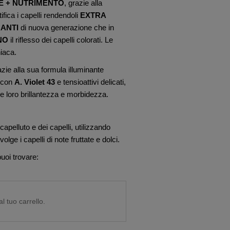
 + NUTRIMENTO
, grazie alla
tifica i capelli rendendoli
EXTRA
RANTI
di nuova generazione che in
NO
il riflesso dei capelli colorati. Le
iaca.
zie alla sua formula illuminante
 con
A. Violet 43
e tensioattivi delicati,
sce loro brillantezza e morbidezza.
capelluto e dei capelli, utilizzando
volge i capelli di note fruttate e dolci.
uoi trovare:
l tuo carrello.