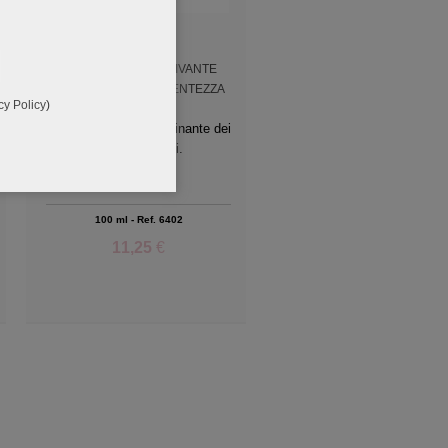
LATTE SPRAY RAVVIVANTE
RIVELATORE DI LUCENTEZZA
cy Policy
)
Latte protettivo e illuminante dei
riflessi colorati.
100 ml - Ref. 6402
11,25
€
Add to Wishlist