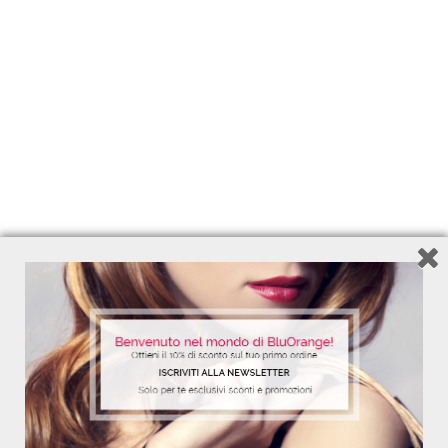
125 ml - Ref. 7761
11,95
€
Add to Wishlist
STRONGER TOGETHER
PER CAPELLI PIÙ FORTI CHE MAI!
Shampoo 250ml - Balsamo 250ml - Siero