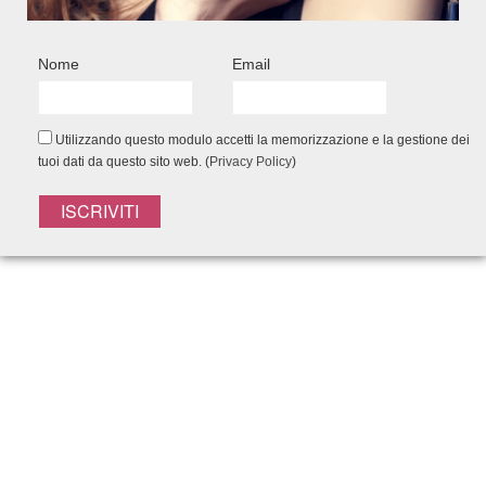
150ml- Spray Senza Risciacquo 150ml -
Pochette
Nome
Email
40,75
€
34,65
€
Add to Wishlist
Utilizzando questo modulo accetti la memorizzazione e la gestione dei
tuoi dati da questo sito web. (
Privacy Policy
)
Capelli bianchi
Capelli che cadono
Capelli colorati
Capelli con forfora
Capelli crespi e ribelli
Capelli dei bambini
Capelli fini
Capelli grassi
Capelli ricci
Capelli rovinati