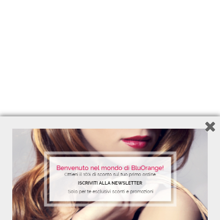
125 ml - Ref. 7761
11,95
€
Add to Wishlist
STRONGER TOGETHER
PER CAPELLI PIÙ FORTI CHE MAI!
Shampoo 250ml - Balsamo 250ml - Siero