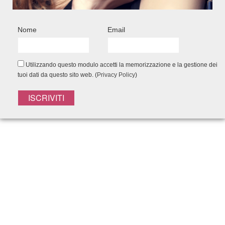
150ml- Spray Senza Risciacquo 150ml -
Pochette
Nome
Email
40,75
€
34,65
€
Add to Wishlist
Utilizzando questo modulo accetti la memorizzazione e la gestione dei
tuoi dati da questo sito web. (
Privacy Policy
)
Capelli bianchi
Capelli che cadono
Capelli colorati
Capelli con forfora
Capelli crespi e ribelli
Capelli dei bambini
Capelli fini
Capelli grassi
Capelli ricci
Capelli rovinati