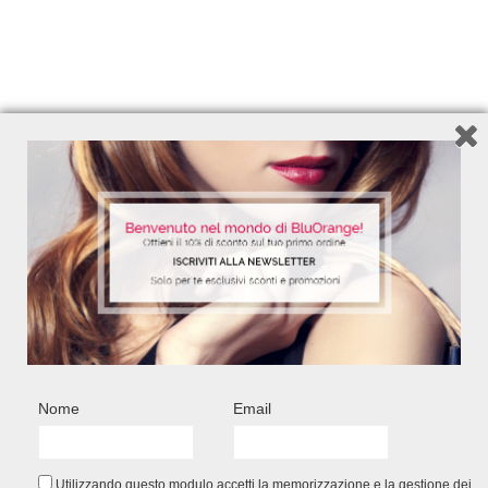
200 ml – Ref. 7200
200 m
10,90
€
Add to Wishlist
FACEBOOK CONNECT
Nome
Email
Utilizzando questo modulo accetti la memorizzazione e la gestione dei