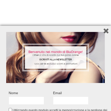
200 ml – Ref. 7200
200 m
10,90
€
Add to Wishlist
FACEBOOK CONNECT
Nome
Email
Utilizzando questo modulo accetti la memorizzazione e la gestione dei