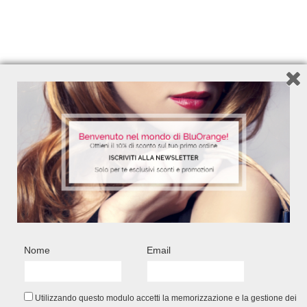
200 ml – Ref. 7200
200 m
10,90
€
Add to Wishlist
FACEBOOK CONNECT
Nome
Email
Utilizzando questo modulo accetti la memorizzazione e la gestione dei