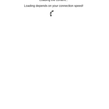
Loading the content...
Loading depends on your connection speed!
Registrati alla
NEWSLETTER