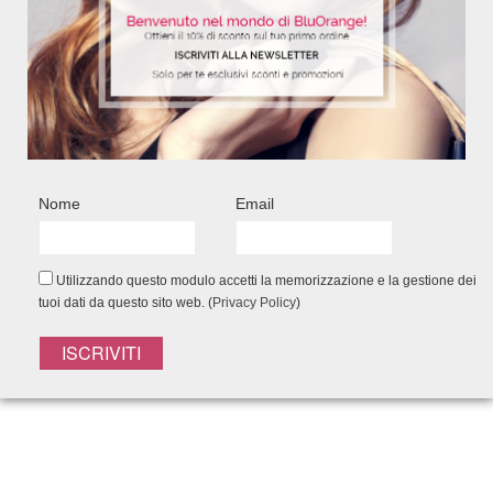
Latte solare idratante per la protezione
della pelle dai raggi del sole
200 ml - Ref. 6342
13,60
€
Nome
Email
Add to Wishlist
Utilizzando questo modulo accetti la memorizzazione e la gestione dei
tuoi dati da questo sito web. (
Privacy Policy
)