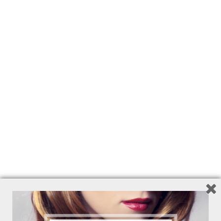
150 ml - Ref. 6348
13,10
€
Add to Wishlist
PROTECTION LATTE SOLARE
IDRATANTE SPF 6