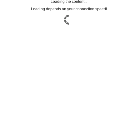
NON CATEGORIZZATO
Loading the content...
Loading depends on your connection speed!
CORPO
Summer Feelings
CAPELLI
STEM CELLS
SOLARI
TRATTAMENTI
FACEBOOK CONNECT