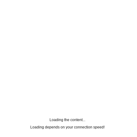
PROTECTION LATTE SOLARE
IDRATANTE SPF 15
Latte solare idratante per la protezione
della pelle dai raggi del sole.
200 ml - Ref. 6343
14,65
€
Loading the content...
Add to Wishlist
Loading depends on your connection speed!