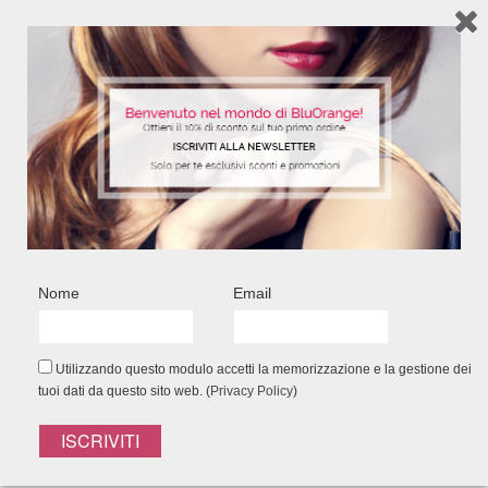
Nome
Email
AFTERSUN CREMA DOPOSOLE
LENITIVA RINFRESCANTE
Crema e Olio Abbronzante per pelli già
Utilizzando questo modulo accetti la memorizzazione e la gestione dei
scure e abbronzate
tuoi dati da questo sito web. (
Privacy Policy
)
200 ml - Ref. 6347
10,40
€